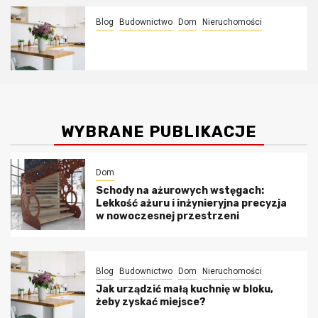
Blog
Budownictwo
Dom
Nieruchomości
Jak urządzić małą kuchnię w bloku,
żeby zyskać miejsce?
WYBRANE PUBLIKACJE
Dom
Schody na ażurowych wstęgach:
Lekkość ażuru i inżynieryjna precyzja
w nowoczesnej przestrzeni
Blog
Budownictwo
Dom
Nieruchomości
Jak urządzić małą kuchnię w bloku,
żeby zyskać miejsce?