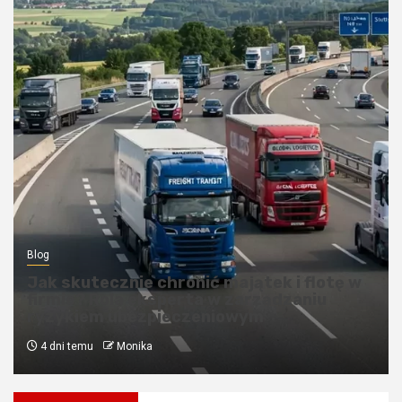
Blog
Kredyty hipoteczne w Krakowie:
Przewodnik po bezpiecznym finansowaniu
nieruchomości
4 tygodnie temu
Monika