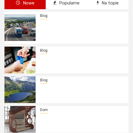
Nowe
Popularne
Na topie
Blog
Jak skutecznie chronić majątek i flotę
w firmie? Rola eksperta w
zarządzaniu ryzykiem
ubezpieczeniowym
Blog
Kredyty hipoteczne w Krakowie:
Przewodnik po bezpiecznym
finansowaniu nieruchomości
Blog
Apartamenty w Zakopanem:
Wyjątkowy design, komfort i idealna
baza wypadowa w Tatry
Dom
Schody na ażurowych wstęgach:
Lekkość ażuru i inżynieryjna precyzja
w nowoczesnej przestrzeni