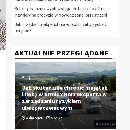
Schody na ażurowych wstęgach: Lekkość ażuru i
inżynieryjna precyzja w nowoczesnej przestrzeni
Jak urządzić małą kuchnię w bloku, żeby zyskać
miejsce?
AKTUALNIE PRZEGLĄDANE
Blog
Blo
Jak skutecznie chronić majątek
i flotę w firmie? Rola eksperta w
Kr
a
zarządzaniu ryzykiem
Pr
ubezpieczeniowym
fi
4 dni temu
Monika
4