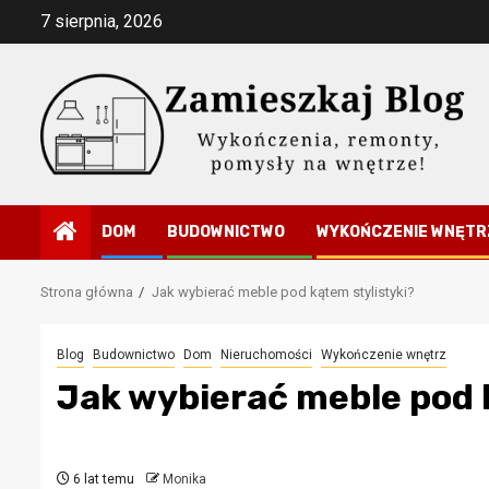
Przejdź
7 sierpnia, 2026
do
treści
DOM
BUDOWNICTWO
WYKOŃCZENIE WNĘTR
Strona główna
Jak wybierać meble pod kątem stylistyki?
Blog
Budownictwo
Dom
Nieruchomości
Wykończenie wnętrz
Jak wybierać meble pod 
6 lat temu
Monika