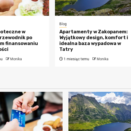
Blog
poteczne w
Apartamenty w Zakopanem:
Przewodnik po
Wyjątkowy design, komfort i
m finansowaniu
idealna baza wypadowa w
ści
Tatry
mu
Monika
1 miesiąc temu
Monika