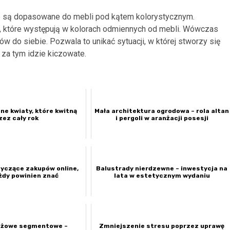
re są dopasowane do mebli pod kątem kolorystycznym.
e, które występują w kolorach odmiennych od mebli. Wówczas
w do siebie. Pozwala to unikać sytuacji, w której stworzy się
 za tym idzie kiczowate.
one kwiaty, które kwitną
Mała architektura ogrodowa – rola altan
zez cały rok
i pergoli w aranżacji posesji
yczące zakupów online,
Balustrady nierdzewne – inwestycja na
żdy powinien znać
lata w estetycznym wydaniu
ażowe segmentowe –
Zmniejszenie stresu poprzez uprawę