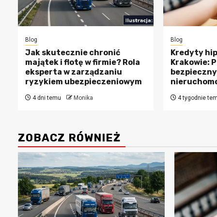
Blog
Blog
Jak skutecznie chronić
Kredyty hi
majątek i flotę w firmie? Rola
Krakowie: 
eksperta w zarządzaniu
bezpieczny
ryzykiem ubezpieczeniowym
nieruchomo
4 dni temu
Monika
4 tygodnie te
ZOBACZ RÓWNIEŻ