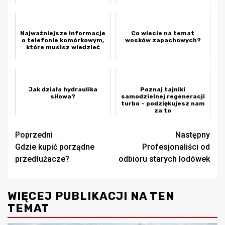
Najważniejsze informacje
Co wiecie na temat
o telefonie komórkowym,
wosków zapachowych?
które musisz wiedzieć
Jak działa hydraulika
Poznaj tajniki
siłowa?
samodzielnej regeneracji
turbo – podziękujesz nam
za to
Zobacz
Poprzedni
Następny
Gdzie kupić porządne
Profesjonaliści od
wpisy
przedłużacze?
odbioru starych lodówek
WIĘCEJ PUBLIKACJI NA TEN
TEMAT