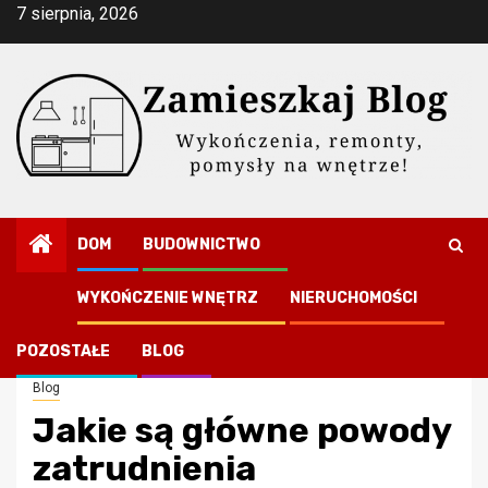
Przejdź
7 sierpnia, 2026
do
treści
DOM
BUDOWNICTWO
WYKOŃCZENIE WNĘTRZ
NIERUCHOMOŚCI
Strona główna
Jakie są główne powody zatrudnienia prywatnego detektywa?
POZOSTAŁE
BLOG
Blog
Jakie są główne powody
zatrudnienia