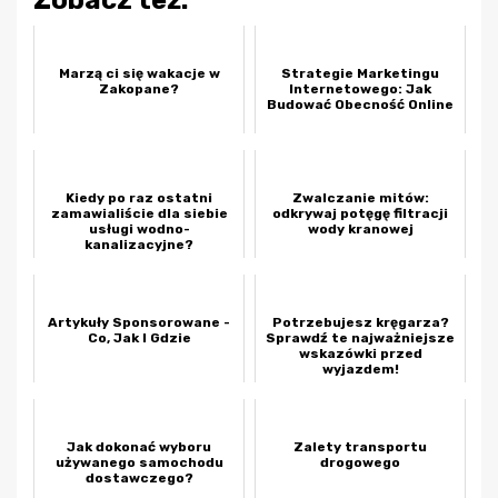
Zobacz też:
Marzą ci się wakacje w
Strategie Marketingu
Zakopane?
Internetowego: Jak
Budować Obecność Online
Kiedy po raz ostatni
Zwalczanie mitów:
zamawialiście dla siebie
odkrywaj potęgę filtracji
usługi wodno-
wody kranowej
kanalizacyjne?
Artykuły Sponsorowane -
Potrzebujesz kręgarza?
Co, Jak I Gdzie
Sprawdź te najważniejsze
wskazówki przed
wyjazdem!
Jak dokonać wyboru
Zalety transportu
używanego samochodu
drogowego
dostawczego?