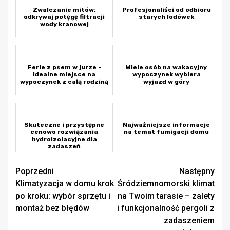
Zwalczanie mitów:
Profesjonaliści od odbioru
odkrywaj potęgę filtracji
starych lodówek
wody kranowej
Ferie z psem w jurze -
Wiele osób na wakacyjny
idealne miejsce na
wypoczynek wybiera
wypoczynek z całą rodziną
wyjazd w góry
Skuteczne i przystępne
Najważniejsze informacje
cenowo rozwiązania
na temat fumigacji domu
hydroizolacyjne dla
zadaszeń
Zobacz
Poprzedni
Następny
Klimatyzacja w domu krok
Śródziemnomorski klimat
wpisy
po kroku: wybór sprzętu i
na Twoim tarasie – zalety
montaż bez błędów
i funkcjonalność pergoli z
zadaszeniem