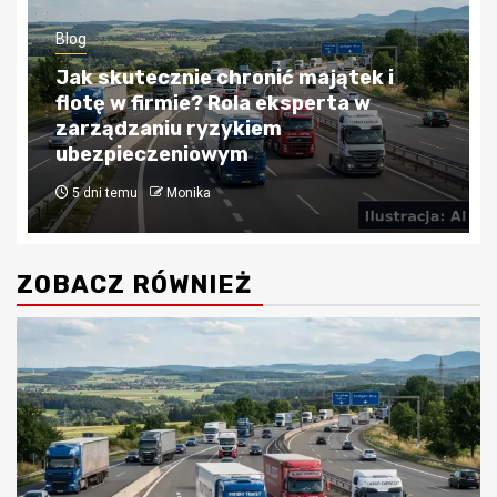
Blog
Kredyty hipoteczne w Krakowie:
Przewodnik po bezpiecznym
finansowaniu nieruchomości
4 tygodnie temu
Monika
ZOBACZ RÓWNIEŻ