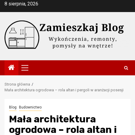
Przejdź
8 sierpnia, 2026
do
treści
Menu
główne
Strona główna
Mała architektura ogrodowa – rola altan i pergoli w aranżacji posesji
Blog
Budownictwo
Mała architektura
ogrodowa – rola altan i