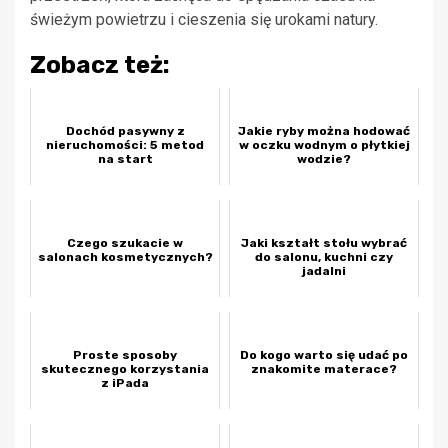
świeżym powietrzu i cieszenia się urokami natury.
Zobacz też:
Dochód pasywny z
Jakie ryby można hodować
nieruchomości: 5 metod
w oczku wodnym o płytkiej
na start
wodzie?
Czego szukacie w
Jaki kształt stołu wybrać
salonach kosmetycznych?
do salonu, kuchni czy
jadalni
Proste sposoby
Do kogo warto się udać po
skutecznego korzystania
znakomite materace?
z iPada