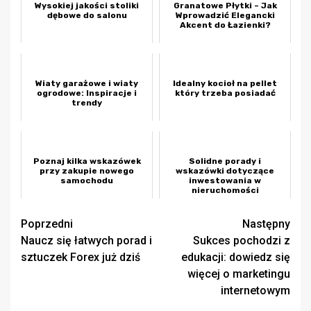
Wysokiej jakości stoliki
Granatowe Płytki – Jak
dębowe do salonu
Wprowadzić Elegancki
Akcent do Łazienki?
Wiaty garażowe i wiaty
Idealny kocioł na pellet
ogrodowe: Inspiracje i
który trzeba posiadać
trendy
Poznaj kilka wskazówek
Solidne porady i
przy zakupie nowego
wskazówki dotyczące
samochodu
inwestowania w
nieruchomości
Zobacz
Poprzedni
Następny
Naucz się łatwych porad i
Sukces pochodzi z
wpisy
sztuczek Forex już dziś
edukacji: dowiedz się
więcej o marketingu
internetowym