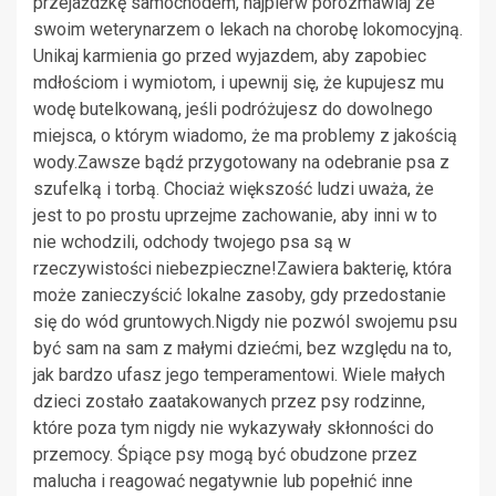
przejażdżkę samochodem, najpierw porozmawiaj ze
swoim weterynarzem o lekach na chorobę lokomocyjną.
Unikaj karmienia go przed wyjazdem, aby zapobiec
mdłościom i wymiotom, i upewnij się, że kupujesz mu
wodę butelkowaną, jeśli podróżujesz do dowolnego
miejsca, o którym wiadomo, że ma problemy z jakością
wody.Zawsze bądź przygotowany na odebranie psa z
szufelką i torbą. Chociaż większość ludzi uważa, że ​​
jest to po prostu uprzejme zachowanie, aby inni w to
nie wchodzili, odchody twojego psa są w
rzeczywistości niebezpieczne!Zawiera bakterię, która
może zanieczyścić lokalne zasoby, gdy przedostanie
się do wód gruntowych.Nigdy nie pozwól swojemu psu
być sam na sam z małymi dziećmi, bez względu na to,
jak bardzo ufasz jego temperamentowi. Wiele małych
dzieci zostało zaatakowanych przez psy rodzinne,
które poza tym nigdy nie wykazywały skłonności do
przemocy. Śpiące psy mogą być obudzone przez
malucha i reagować negatywnie lub popełnić inne