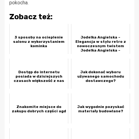
pokocha.
Zobacz też:
3 sposoby na ocieplenie
Jodelka Angielska –
salonu z wykorzystaniem
Elegancja w stylu retro z
kominka
nowoczesnym twistem
Jodelka Angielska –
powrót do klas...
Dostęp do internetu
Jak dokonać wyboru
posiada w dzisiejszych
używanego samochodu
czasach większość z nas
dostawczego?
Znakomite miejsce do
Jak wygodnie pozyskać
zakupu dobrych części agd
materiały budowlane?