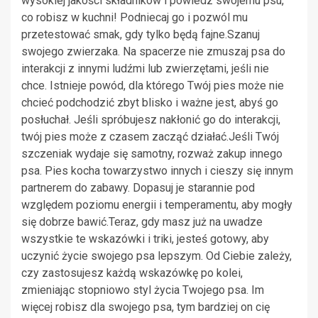
wysokiej jakości składników i powiedz swojemu psu,
co robisz w kuchni! Podniecaj go i pozwól mu
przetestować smak, gdy tylko będą fajne.Szanuj
swojego zwierzaka. Na spacerze nie zmuszaj psa do
interakcji z innymi ludźmi lub zwierzętami, jeśli nie
chce. Istnieje powód, dla którego Twój pies może nie
chcieć podchodzić zbyt blisko i ważne jest, abyś go
posłuchał. Jeśli spróbujesz nakłonić go do interakcji,
twój pies może z czasem zacząć działać.Jeśli Twój
szczeniak wydaje się samotny, rozważ zakup innego
psa. Pies kocha towarzystwo innych i cieszy się innym
partnerem do zabawy. Dopasuj je starannie pod
względem poziomu energii i temperamentu, aby mogły
się dobrze bawić.Teraz, gdy masz już na uwadze
wszystkie te wskazówki i triki, jesteś gotowy, aby
uczynić życie swojego psa lepszym. Od Ciebie zależy,
czy zastosujesz każdą wskazówkę po kolei,
zmieniając stopniowo styl życia Twojego psa. Im
więcej robisz dla swojego psa, tym bardziej on cię