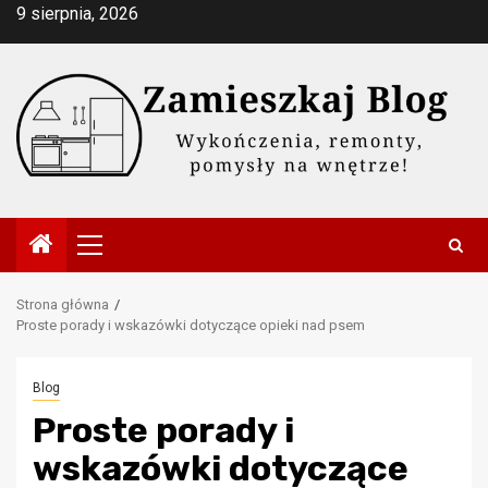
Przejdź
9 sierpnia, 2026
do
treści
Menu
główne
Strona główna
Proste porady i wskazówki dotyczące opieki nad psem
Blog
Proste porady i
wskazówki dotyczące