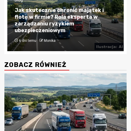
Blog
Kredyty hipoteczne w Krakowie:
Przewodnik po bezpiecznym
finansowaniu nieruchomości
4 tygodnie temu
Monika
ZOBACZ RÓWNIEŻ