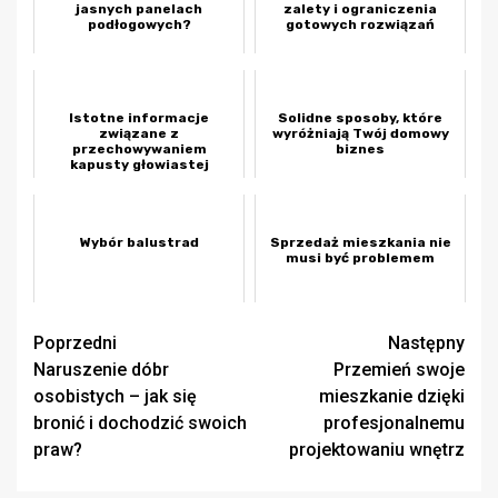
jasnych panelach
zalety i ograniczenia
podłogowych?
gotowych rozwiązań
Istotne informacje
Solidne sposoby, które
związane z
wyróżniają Twój domowy
przechowywaniem
biznes
kapusty głowiastej
Wybór balustrad
Sprzedaż mieszkania nie
musi być problemem
Zobacz
Poprzedni
Następny
Naruszenie dóbr
Przemień swoje
wpisy
osobistych – jak się
mieszkanie dzięki
bronić i dochodzić swoich
profesjonalnemu
praw?
projektowaniu wnętrz