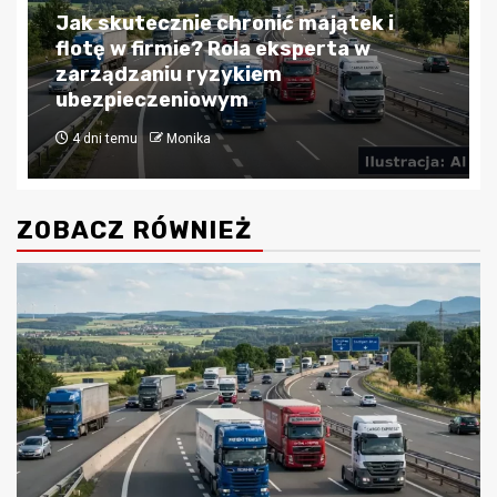
Blog
Kredyty hipoteczne w Krakowie:
Przewodnik po bezpiecznym
finansowaniu nieruchomości
4 tygodnie temu
Monika
ZOBACZ RÓWNIEŻ