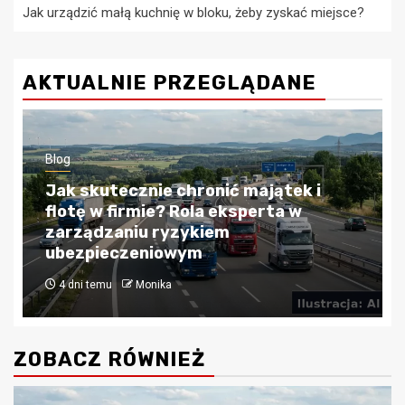
Jak urządzić małą kuchnię w bloku, żeby zyskać miejsce?
AKTUALNIE PRZEGLĄDANE
Blog
Kredyty hipoteczne w Krakowie:
Przewodnik po bezpiecznym
finansowaniu nieruchomości
4 tygodnie temu
Monika
ZOBACZ RÓWNIEŻ