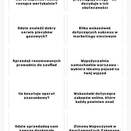
rosnące wertykalnie?
decyduje o ich
skuteczności
Gdzie znaleźć dobry
Kilka wskazówek
serwis piecyków
dotyczących sukcesu w
gazowych?
marketingu sieciowym
Sprzedaż renomowanych
Wypożyczalnia
prowadnic do szuflad
samochodów warszawa -
wybierz idealny pojazd na
twój wyjazd
Ile kosztuje operat
Wskazówki dotyczące
szacunkowy?
zakupów online, które
każdy powinien znać
Gdzie sprzedadzą nam
Zimowy Wypoczynek w
zawsze doskonałe
Apartamentach Zakopane: