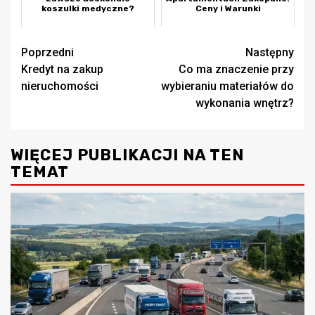
koszulki medyczne?
Ceny i Warunki
Zobacz
Poprzedni
Następny
Kredyt na zakup
Co ma znaczenie przy
wpisy
nieruchomości
wybieraniu materiałów do
wykonania wnętrz?
WIĘCEJ PUBLIKACJI NA TEN
TEMAT