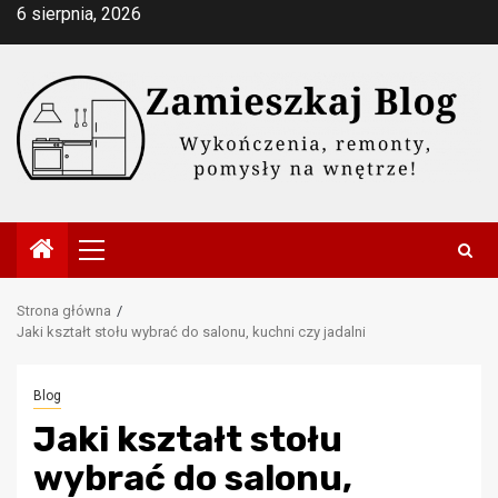
Przejdź
6 sierpnia, 2026
do
treści
Menu
główne
Strona główna
Jaki kształt stołu wybrać do salonu, kuchni czy jadalni
Blog
Jaki kształt stołu
wybrać do salonu,