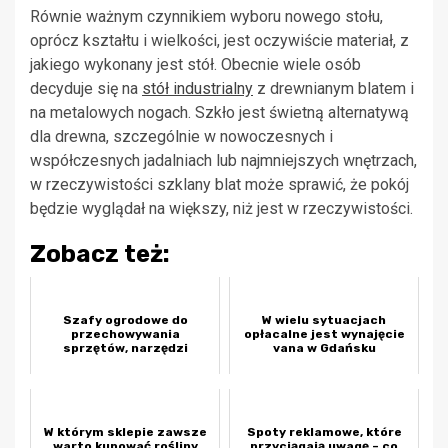
Równie ważnym czynnikiem wyboru nowego stołu,
oprócz kształtu i wielkości, jest oczywiście materiał, z
jakiego wykonany jest stół. Obecnie wiele osób
decyduje się na
stół industrialny
z drewnianym blatem i
na metalowych nogach. Szkło jest świetną alternatywą
dla drewna, szczególnie w nowoczesnych i
współczesnych jadalniach lub najmniejszych wnętrzach,
w rzeczywistości szklany blat może sprawić, że pokój
będzie wyglądał na większy, niż jest w rzeczywistości.
Zobacz też:
Szafy ogrodowe do
W wielu sytuacjach
przechowywania
opłacalne jest wynajęcie
sprzętów, narzędzi
vana w Gdańsku
W którym sklepie zawsze
Spoty reklamowe, które
warto kupować rośliny
przyciągają uwagę – co