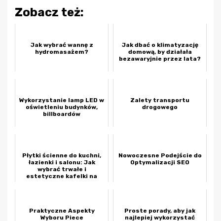
Zobacz też:
Jak wybrać wannę z
Jak dbać o klimatyzację
hydromasażem?
domową, by działała
bezawaryjnie przez lata?
Wykorzystanie lamp LED w
Zalety transportu
oświetleniu budynków,
drogowego
billboardów
Płytki ścienne do kuchni,
Nowoczesne Podejście do
łazienki i salonu: Jak
Optymalizacji SEO
wybrać trwałe i
estetyczne kafelki na
ścianę?
Praktyczne Aspekty
Proste porady, aby jak
Wyboru Piece
najlepiej wykorzystać