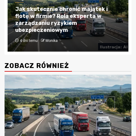
Blog
Kredyty hipoteczne w Krakowie:
Przewodnik po bezpiecznym
finansowaniu nieruchomości
4 tygodnie temu
Monika
ZOBACZ RÓWNIEŻ