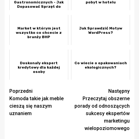
Gastronomicznych - Jak
pobyt w hotelu
Dopasować Sprzęt do
Specyfiki Lokalu
Market w którym jest
Jak Sprawdzić Motyw
wszystko co chcecie z
WordPress?
branży BHP
Doskonały ekspert
Co wiecie o opakowaniach
kredytowy dla każdej
ekologicznych?
osoby
Zobacz
Poprzedni
Następny
Komoda takie jak meble
Przeczytaj obszerne
wpisy
cieszą się naszym
porady od odnoszących
uznaniem
sukcesy ekspertów
marketingu
wielopoziomowego