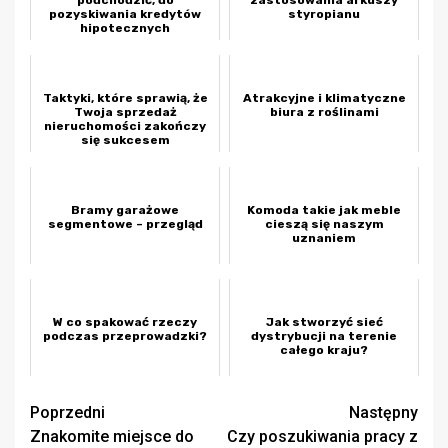
pozyskiwania kredytów
styropianu
hipotecznych
Taktyki, które sprawią, że
Atrakcyjne i klimatyczne
Twoja sprzedaż
biura z roślinami
nieruchomości zakończy
się sukcesem
Bramy garażowe
Komoda takie jak meble
segmentowe – przegląd
cieszą się naszym
uznaniem
W co spakować rzeczy
Jak stworzyć sieć
podczas przeprowadzki?
dystrybucji na terenie
całego kraju?
Zobacz
Poprzedni
Następny
Znakomite miejsce do
Czy poszukiwania pracy z