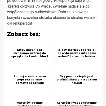
powodować m.in. ból głowy. Rekuperacja daje więc
szereg korzyści. Co więcej, świetnie nadaje się do
współczesnego budownictwa. Dobrze izolowane
budynki i szczelna stolarka okienna to idealne warunki
dla rekuperacji!
Zobacz też:
Kiedy zaczniesz
Rolety, markizy i pergole –
wynajmować firmę do
co wybrać, by skutecznie
sprzątania twoich biur?
osłonić taras lub balkon
Zmniejszenie stresu
Czy pompa ciepła jest
poprzez uprawę
głośna? Ekologia a poziom
domowego ogrodu
hałasu
Warto świadomie
Korzyści i wszechstronne
podchodzić, do
zastosowania arkuszy