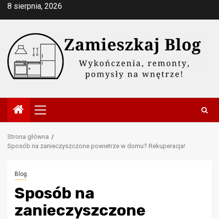
Przejdź
8 sierpnia, 2026
do
treści
Menu
główne
Strona główna
Sposób na zanieczyszczone powietrze w domu? Rekuperacja!
Blog
Sposób na
zanieczyszczone