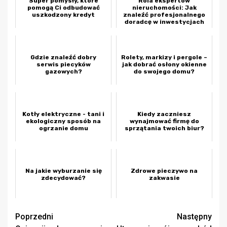
Super pomysły, które
Rola ekspertów
pomogą Ci odbudować
nieruchomości: Jak
uszkodzony kredyt
znaleźć profesjonalnego
doradcę w inwestycjach
Gdzie znaleźć dobry
Rolety, markizy i pergole –
serwis piecyków
jak dobrać osłony okienne
gazowych?
do swojego domu?
Kotły elektryczne - tani i
Kiedy zaczniesz
ekologiczny sposób na
wynajmować firmę do
ogrzanie domu
sprzątania twoich biur?
Na jakie wyburzanie się
Zdrowe pieczywo na
zdecydować?
zakwasie
Zobacz
Poprzedni
Następny