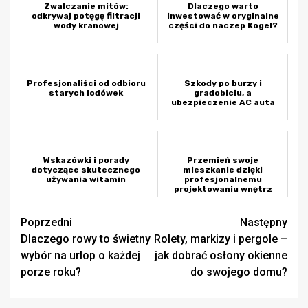
Zwalczanie mitów:
Dlaczego warto
odkrywaj potęgę filtracji
inwestować w oryginalne
wody kranowej
części do naczep Kogel?
Profesjonaliści od odbioru
Szkody po burzy i
starych lodówek
gradobiciu, a
ubezpieczenie AC auta
Wskazówki i porady
Przemień swoje
dotyczące skutecznego
mieszkanie dzięki
używania witamin
profesjonalnemu
projektowaniu wnętrz
Zobacz
Poprzedni
Następny
Dlaczego rowy to świetny
Rolety, markizy i pergole –
wpisy
wybór na urlop o każdej
jak dobrać osłony okienne
porze roku?
do swojego domu?