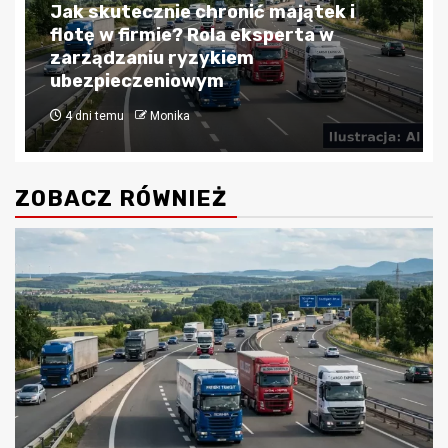
Blog
Kredyty hipoteczne w Krakowie:
Przewodnik po bezpiecznym
finansowaniu nieruchomości
4 tygodnie temu
Monika
ZOBACZ RÓWNIEŻ