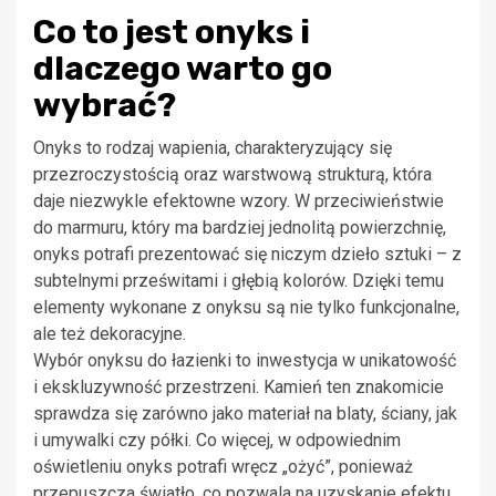
Co to jest onyks i
dlaczego warto go
wybrać?
Onyks to rodzaj wapienia, charakteryzujący się
przezroczystością oraz warstwową strukturą, która
daje niezwykle efektowne wzory. W przeciwieństwie
do marmuru, który ma bardziej jednolitą powierzchnię,
onyks potrafi prezentować się niczym dzieło sztuki – z
subtelnymi prześwitami i głębią kolorów. Dzięki temu
elementy wykonane z onyksu są nie tylko funkcjonalne,
ale też dekoracyjne.
Wybór onyksu do łazienki to inwestycja w unikatowość
i ekskluzywność przestrzeni. Kamień ten znakomicie
sprawdza się zarówno jako materiał na blaty, ściany, jak
i umywalki czy półki. Co więcej, w odpowiednim
oświetleniu onyks potrafi wręcz „ożyć”, ponieważ
przepuszcza światło, co pozwala na uzyskanie efektu