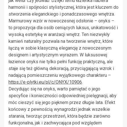
jak welur czy jedwab. Dzięki temu łazienka nabiera
harmonii i spójności stylistycznej, która jest kluczem do
stworzenia eleganckiego i ponadczasowego wnętrza.
Marmurowy wzór w nowoczesnej odsłonie – onyks –
to propozycja dla osób ceniących luksus, unikatowość i
wysoką estetykę w aranżacji wnętrz. Ten niezwykły
kamień naturalny pozwala na tworzenie wnętrz, które
łączą w sobie klasyczną elegancję z nowoczesnym
designem i artystycznym wyrazem. W luksusowej
łazience onyks nie tylko pełni funkcję praktyczną, ale
staje się też główną dekoracją, przyciągającą wzrok i
nadającą pomieszczeniu wyjątkowego charakteru –
https://e-plytki.eu/pl/c/ONYX/10906
.
Decydując się na onyks, warto pamiętać o jego
specyfice i konieczności odpowiedniej pielęgnacji, aby
móc cieszyć się jego pięknem przez długie lata. Efekt
końcowy z pewnością wynagrodzi jednak wszelkie
starania, tworząc przestrzeń, która będzie zarówno
funkcjonalna, jak i zachwycająca pod względem