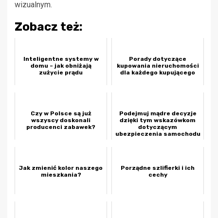
wizualnym.
Zobacz też:
Inteligentne systemy w
Porady dotyczące
domu – jak obniżają
kupowania nieruchomości
zużycie prądu
dla każdego kupującego
Czy w Polsce są już
Podejmuj mądre decyzje
wszyscy doskonali
dzięki tym wskazówkom
producenci zabawek?
dotyczącym
ubezpieczenia samochodu
Jak zmienić kolor naszego
Porządne szlifierki i ich
mieszkania?
cechy