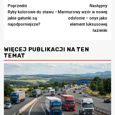
Zobacz
Poprzedni
Następny
Ryby kolorowe do stawu –
Marmurowy wzór w nowej
wpisy
jakie gatunki są
odsłonie – onyx jako
najodporniejsze?
element luksusowej
łazienki
WIĘCEJ PUBLIKACJI NA TEN
TEMAT