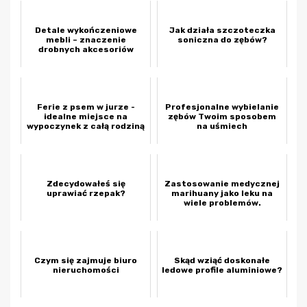
Detale wykończeniowe
Jak działa szczoteczka
mebli – znaczenie
soniczna do zębów?
drobnych akcesoriów
Ferie z psem w jurze -
Profesjonalne wybielanie
idealne miejsce na
zębów Twoim sposobem
wypoczynek z całą rodziną
na uśmiech
Zdecydowałeś się
Zastosowanie medycznej
uprawiać rzepak?
marihuany jako leku na
wiele problemów.
Czym się zajmuje biuro
Skąd wziąć doskonałe
nieruchomości
ledowe profile aluminiowe?