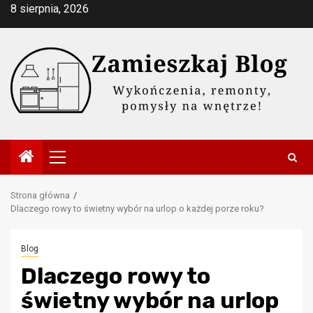
Przejdź
8 sierpnia, 2026
do
treści
Menu
główne
Strona główna
Dlaczego rowy to świetny wybór na urlop o każdej porze roku?
Blog
Dlaczego rowy to
świetny wybór na urlop