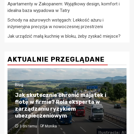
Apartamenty w Zakopanem: Wyjątkowy design, komfort i
idealna baza wypadowa w Tatry
Schody na ażurowych wstęgach: Lekkość ażuru i
inżynieryjna precyzja w nowoczesnej przestrzeni
Jak urządzić małą kuchnię w bloku, żeby zyskać miejsce?
AKTUALNIE PRZEGLĄDANE
Blog
Kredyty hipoteczne w Krakowie:
Przewodnik po bezpiecznym
finansowaniu nieruchomości
4 tygodnie temu
Monika