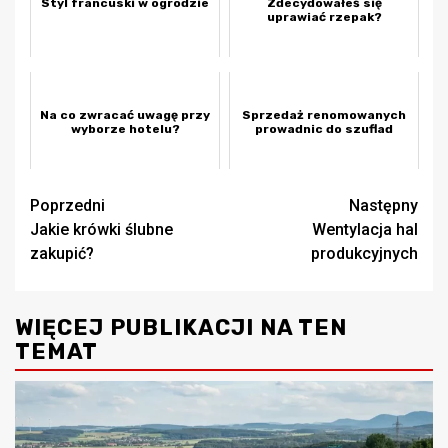
Styl francuski w ogrodzie
Zdecydowałeś się
uprawiać rzepak?
Na co zwracać uwagę przy
Sprzedaż renomowanych
wyborze hotelu?
prowadnic do szuflad
Zobacz
Poprzedni
Następny
Jakie krówki ślubne
Wentylacja hal
wpisy
zakupić?
produkcyjnych
WIĘCEJ PUBLIKACJI NA TEN
TEMAT