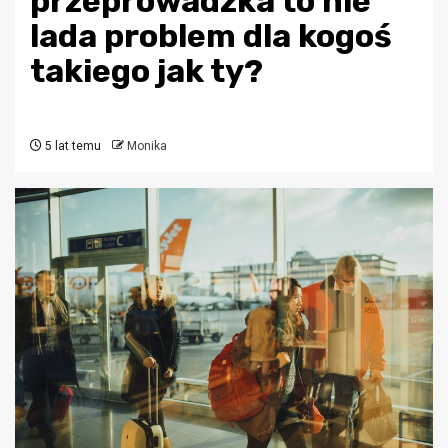
przeprowadzka to nie
lada problem dla kogoś
takiego jak ty?
5 lat temu
Monika