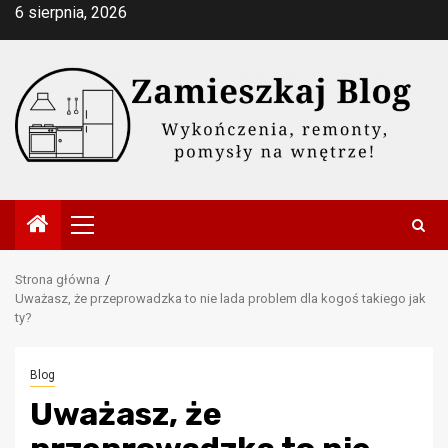
Przejdź
6 sierpnia, 2026
do
treści
Menu
główne
Strona główna
Uważasz, że przeprowadzka to nie lada problem dla kogoś takiego jak
ty?
Blog
Uważasz, że