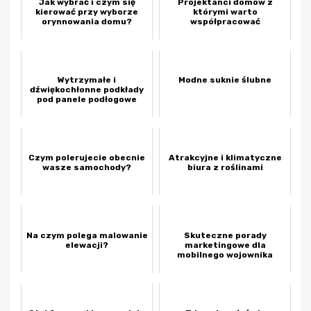
Jak wybrać i czym się
Projektanci domów z
kierować przy wyborze
którymi warto
orynnowania domu?
współpracować
Wytrzymałe i
Modne suknie ślubne
dźwiękochłonne podkłady
pod panele podłogowe
Czym polerujecie obecnie
Atrakcyjne i klimatyczne
wasze samochody?
biura z roślinami
Na czym polega malowanie
Skuteczne porady
elewacji?
marketingowe dla
mobilnego wojownika