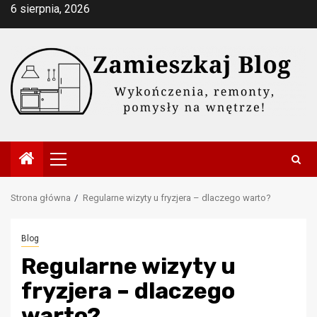
Przejdź
6 sierpnia, 2026
do
treści
Menu
główne
Strona główna
Regularne wizyty u fryzjera – dlaczego warto?
Blog
Regularne wizyty u
fryzjera – dlaczego
warto?