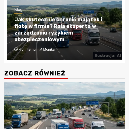
Blog
Jak skutecznie chronić majątek i
flotę w firmie? Rola eksperta w
zarządzaniu ryzykiem
ubezpieczeniowym
4 dni temu
Monika
ZOBACZ RÓWNIEŻ