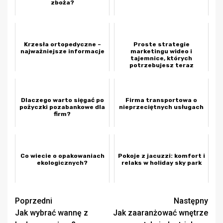
zboża?
Krzesła ortopedyczne –
Proste strategie
najważniejsze informacje
marketingu wideo i
tajemnice, których
potrzebujesz teraz
Dlaczego warto sięgać po
Firma transportowa o
pożyczki pozabankowe dla
nieprzeciętnych usługach
firm?
Co wiecie o opakowaniach
Pokoje z jacuzzi: komfort i
ekologicznych?
relaks w holiday sky park
Zobacz
Poprzedni
Następny
Jak wybrać wannę z
Jak zaaranżować wnętrze
wpisy