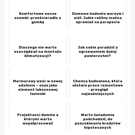
Komfortowe nocne
Domowa hodowla warzyw i
snemki: prześcieradło z
ziół: Jakie rośliny można
gumką
uprawiać na parapecie
Dlaczego nie warto
Jak sobie poradzić z
oszczędzać na montażu
ogrzewaniem dużej
klimatyzacji?
powierzchni?
Marmurowy wzór w nowej
Chemia budowlana, która
odsłonie – onyx jako
ułatwia prace remontowe
element luksusowej
– przegląd
łazienki
najważniejszych
produktów
Projektanci domów z
Warto świadomie
którymi warto
podchodzić, do
współpracować
pozyskiwania kredytów
hipotecznych