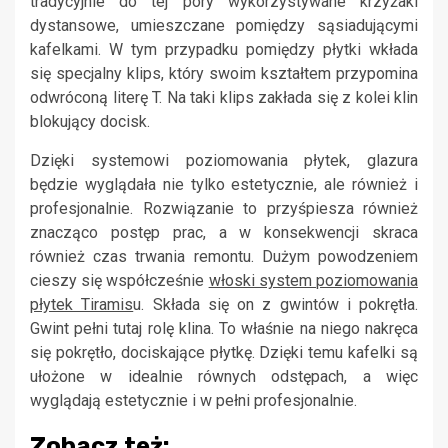
tradycyjnie do tej pory wykorzystywane krzyżaki
dystansowe, umieszczane pomiędzy sąsiadującymi
kafelkami. W tym przypadku pomiędzy płytki wkłada
się specjalny klips, który swoim kształtem przypomina
odwróconą literę T. Na taki klips zakłada się z kolei klin
blokujący docisk.
Dzięki systemowi poziomowania płytek, glazura
będzie wyglądała nie tylko estetycznie, ale również i
profesjonalnie. Rozwiązanie to przyśpiesza również
znacząco postęp prac, a w konsekwencji skraca
również czas trwania remontu. Dużym powodzeniem
cieszy się współcześnie
włoski system poziomowania
płytek Tiramis
u. Składa się on z gwintów i pokrętła.
Gwint pełni tutaj rolę klina. To właśnie na niego nakręca
się pokrętło, dociskające płytkę. Dzięki temu kafelki są
ułożone w idealnie równych odstępach, a więc
wyglądają estetycznie i w pełni profesjonalnie.
Zobacz też: