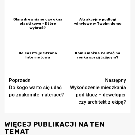
Okna drewniane czy okna
Atrakcyjne podłogi
plastikowe - Które
winylowe w Twoim domu
wybrać?
Ile Kosztuje Strona
Komu można zaufać na
Internetowa
rynku sprzątającym?
Zobacz
Poprzedni
Następny
Do kogo warto się udać
Wykończenie mieszkania
wpisy
po znakomite materace?
pod klucz – deweloper
czy architekt z ekipą?
WIĘCEJ PUBLIKACJI NA TEN
TEMAT