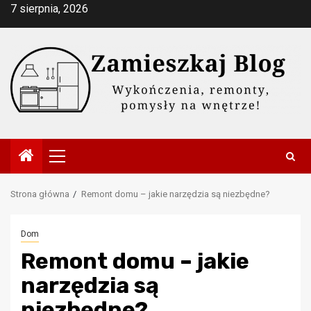
Przejdź
7 sierpnia, 2026
do
treści
Menu
główne
Strona główna
Remont domu – jakie narzędzia są niezbędne?
Dom
Remont domu – jakie
narzędzia są
niezbędne?