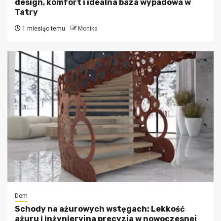
design, komfort i idealna baza wypadowa w
Tatry
1 miesiąc temu
Monika
Dom
Schody na ażurowych wstęgach: Lekkość
ażuru i inżynieryjna precyzja w nowoczesnej