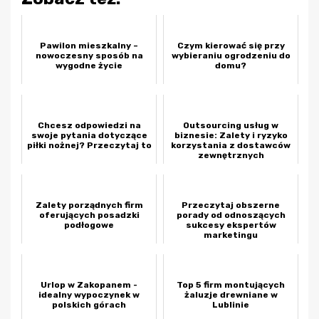
Pawilon mieszkalny –
Czym kierować się przy
nowoczesny sposób na
wybieraniu ogrodzeniu do
wygodne życie
domu?
Chcesz odpowiedzi na
Outsourcing usług w
swoje pytania dotyczące
biznesie: Zalety i ryzyko
piłki nożnej? Przeczytaj to
korzystania z dostawców
zewnętrznych
Zalety porządnych firm
Przeczytaj obszerne
oferujących posadzki
porady od odnoszących
podłogowe
sukcesy ekspertów
marketingu
wielopoziomowego
Urlop w Zakopanem -
Top 5 firm montujących
idealny wypoczynek w
żaluzje drewniane w
polskich górach
Lublinie