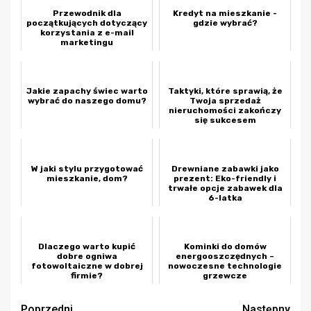
Przewodnik dla
Kredyt na mieszkanie -
początkujących dotyczący
gdzie wybrać?
korzystania z e-mail
marketingu
Jakie zapachy świec warto
Taktyki, które sprawią, że
wybrać do naszego domu?
Twoja sprzedaż
nieruchomości zakończy
się sukcesem
W jaki stylu przygotować
Drewniane zabawki jako
mieszkanie, dom?
prezent: Eko-friendly i
trwałe opcje zabawek dla
6-latka
Dlaczego warto kupić
Kominki do domów
dobre ogniwa
energooszczędnych –
fotowoltaiczne w dobrej
nowoczesne technologie
firmie?
grzewcze
Poprzedni
Następny