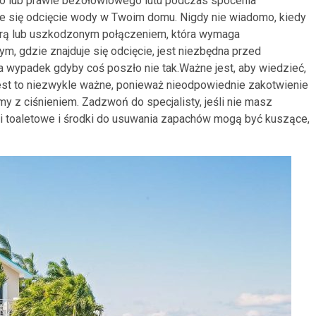
 lub prawie bezołowiowego lutu podczas spocenia
uje się odcięcie wody w Twoim domu. Nigdy nie wiadomo, kiedy
 rurą lub uszkodzonym połączeniem, która wymaga
, gdzie znajduje się odcięcie, jest niezbędna przed
a wypadek gdyby coś poszło nie tak.Ważne jest, aby wiedzieć,
. Jest to niezwykle ważne, ponieważ nieodpowiednie zakotwienie
y z ciśnieniem. Zadzwoń do specjalisty, jeśli nie masz
ki toaletowe i środki do usuwania zapachów mogą być kuszące,