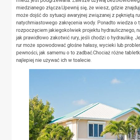
miedź jest podgrzewana. Zawsze używaj bezołowiowego
miedzianego złącza.Upewnij się, że wiesz, gdzie znajd
może dojść do sytuacji awaryjnej związanej z pękniętą
natychmiastowego zakręcenia wody. Ponadto wiedza o tym
rozpoczęciem jakiegokolwiek projektu hydraulicznego, n
jak prawidłowo zakotwić rury, jeśli chodzi o hydraulikę
rur może spowodować głośne hałasy, wycieki lub problem
pewności, jak samemu o to zadbać.Chociaż różne tablet
najlepiej nie używać ich w toalecie.