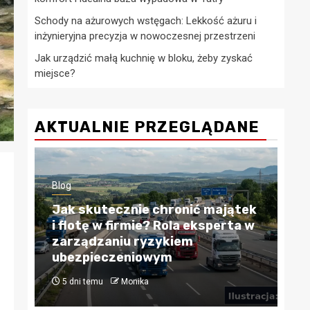
Schody na ażurowych wstęgach: Lekkość ażuru i
inżynieryjna precyzja w nowoczesnej przestrzeni
Jak urządzić małą kuchnię w bloku, żeby zyskać
miejsce?
AKTUALNIE PRZEGLĄDANE
Blog
Blog
Jak skutecznie chronić majątek
i flotę w firmie? Rola eksperta w
Kredyty hi
zarządzaniu ryzykiem
Przewodni
ubezpieczeniowym
finansowa
5 dni temu
Monika
4 tygodnie tem