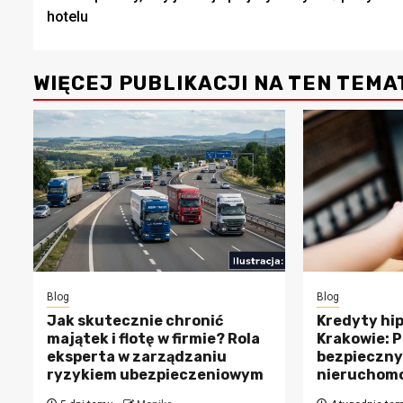
wpisy
hotelu
WIĘCEJ PUBLIKACJI NA TEN TEMA
Blog
Blog
Jak skutecznie chronić
Kredyty hi
majątek i flotę w firmie? Rola
Krakowie: 
eksperta w zarządzaniu
bezpieczny
ryzykiem ubezpieczeniowym
nieruchomo