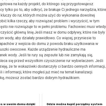
t gotowa na każdy projekt, do którego się przygotowujesz.
cy tylko po to, aby odkryć, że brakuje Ci jednego narzędzia, któr
kluczy do rur, których można użyć do wykonania dowolnej
obić kilka rzeczy, aby rozwiązać problem i wyczyścić, w tym
 często nie rozwiązuje to w pełni problemu. Fachowiec musi wtedy
czyścić główną linię.Jeśli masz w domu odpływy, które nie były
on wody, aby działały prawidłowo. Co więcej, przyniesie to
zapachów z wejścia do domu z powodu braku użytkowania w
muszki owocowe. Każde urządzenie hydrauliczne ma
nek wody. Jeśli te rury są zepsute lub nie zamykają się,
ca się przed wszystkim czyszczenie rur wybielaczem. Jeśli
ieję, że te wskazówki dostarczyły ci bardzo cennych informacji,
 informacji, które mogłeś już mieć na temat kanalizacji.
ikę, możesz zostać bardzo dobrym hydraulikiem.
es w swoim domu dzięki
Gdzie można kupić porządny system