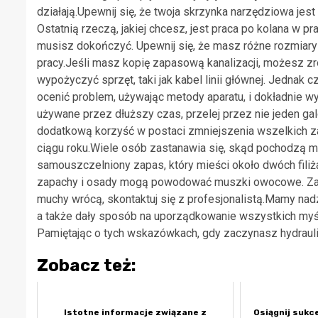
działają.Upewnij się, że twoja skrzynka narzędziowa jes
Ostatnią rzeczą, jakiej chcesz, jest praca po kolana w pra
musisz dokończyć. Upewnij się, że masz różne rozmiary 
pracy.Jeśli masz kopię zapasową kanalizacji, możesz zr
wypożyczyć sprzęt, taki jak kabel linii głównej. Jednak
ocenić problem, używając metody aparatu, i dokładnie wy
używane przez dłuższy czas, przelej przez nie jeden gal
dodatkową korzyść w postaci zmniejszenia wszelkich 
ciągu roku.Wiele osób zastanawia się, skąd pochodzą 
samouszczelniony zapas, który mieści około dwóch filiża
zapachy i osady mogą powodować muszki owocowe. Zale
muchy wrócą, skontaktuj się z profesjonalistą.Mamy nadz
a także dały sposób na uporządkowanie wszystkich myśli i
Pamiętając o tych wskazówkach, gdy zaczynasz hydraul
Zobacz też:
Istotne informacje związane z
Osiągnij sukc