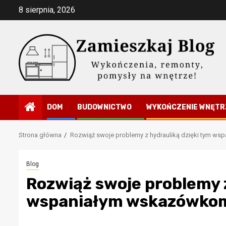
Przejdź
8 sierpnia, 2026
do
treści
DOM
BUDOWNICTWO
WYKOŃCZENIE WNĘTR
Strona główna
Rozwiąż swoje problemy z hydrauliką dzięki tym w
Blog
Rozwiąż swoje problemy z
wspaniałym wskazówko