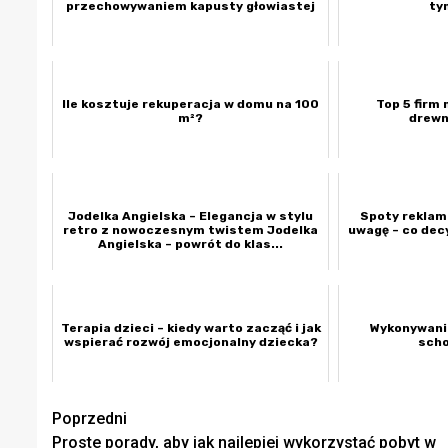
przechowywaniem kapusty głowiastej
ty
Ile kosztuje rekuperacja w domu na 100
Top 5 firm
m²?
drewn
Jodelka Angielska – Elegancja w stylu
Spoty reklam
retro z nowoczesnym twistem Jodelka
uwagę – co dec
Angielska – powrót do klas...
Terapia dzieci – kiedy warto zacząć i jak
Wykonywani
wspierać rozwój emocjonalny dziecka?
sch
Zobacz
Poprzedni
Proste porady, aby jak najlepiej wykorzystać pobyt w