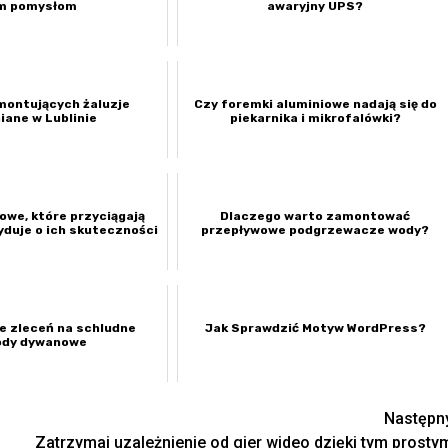
m pomysłom
awaryjny UPS?
 montujących żaluzje
Czy foremki aluminiowe nadają się do
iane w Lublinie
piekarnika i mikrofalówki?
owe, które przyciągają
Dlaczego warto zamontować
yduje o ich skuteczności
przepływowe podgrzewacze wody?
e zleceń na schludne
Jak Sprawdzić Motyw WordPress?
ody dywanowe
Następn
Zatrzymaj uzależnienie od gier wideo dzięki tym prosty