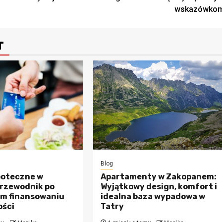
wskazówko
T
Blog
poteczne w
Apartamenty w Zakopanem:
Przewodnik po
Wyjątkowy design, komfort i
m finansowaniu
idealna baza wypadowa w
ści
Tatry