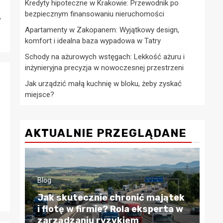
Kredyty hipoteczne w Krakowie: Przewodnik po
bezpiecznym finansowaniu nieruchomości
,
Apartamenty w Zakopanem: Wyjątkowy design,
komfort i idealna baza wypadowa w Tatry
Schody na ażurowych wstęgach: Lekkość ażuru i
inżynieryjna precyzja w nowoczesnej przestrzeni
Jak urządzić małą kuchnię w bloku, żeby zyskać
miejsce?
AKTUALNIE PRZEGLĄDANE
Blog
Blo
tek
 w
Kredyty hipoteczne w Krakowie:
Ap
Przewodnik po bezpiecznym
Wy