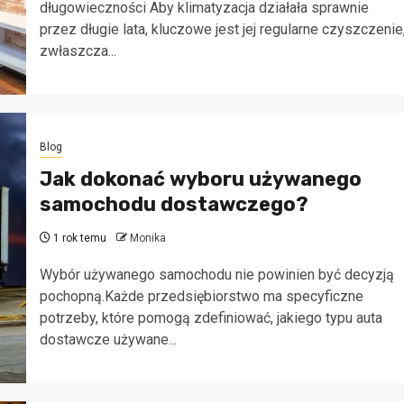
długowieczności Aby klimatyzacja działała sprawnie
przez długie lata, kluczowe jest jej regularne czyszczenie
zwłaszcza...
Blog
Jak dokonać wyboru używanego
samochodu dostawczego?
1 rok temu
Monika
Wybór używanego samochodu nie powinien być decyzją
pochopną.Każde przedsiębiorstwo ma specyficzne
potrzeby, które pomogą zdefiniować, jakiego typu auta
Blog
dostawcze używane...
Jak skutecznie chronić mają
i flotę w firmie? Rola eksperta
zarządzaniu ryzykiem