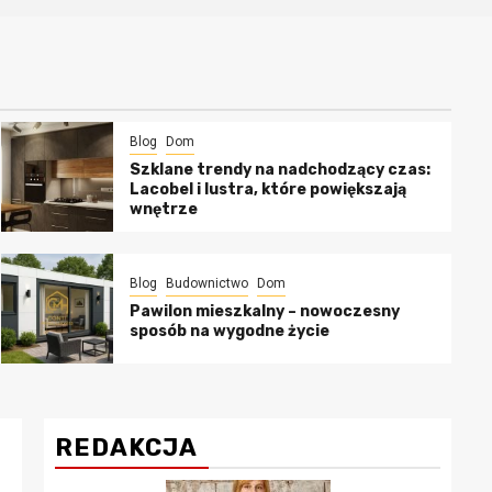
Blog
Dom
Szklane trendy na nadchodzący czas:
Lacobel i lustra, które powiększają
wnętrze
Blog
Budownictwo
Dom
Pawilon mieszkalny – nowoczesny
sposób na wygodne życie
REDAKCJA