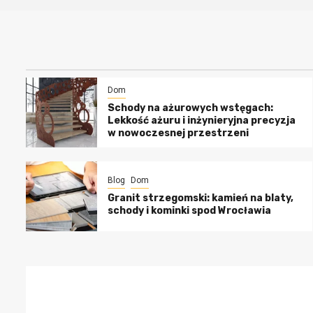
Dom
Schody na ażurowych wstęgach:
Lekkość ażuru i inżynieryjna precyzja
w nowoczesnej przestrzeni
Blog
Dom
Granit strzegomski: kamień na blaty,
schody i kominki spod Wrocławia