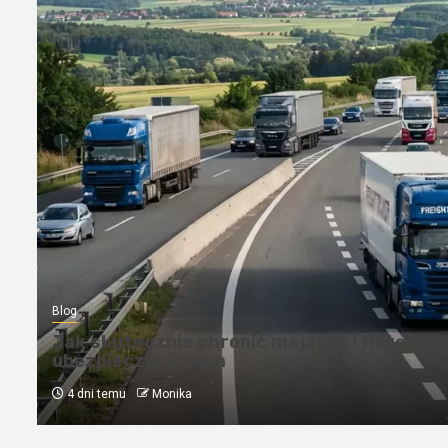
Blog
Kredyty hipoteczne w Krakowie: Przewodn
nieruchomości
4 tygodnie temu
Monika