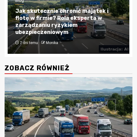
Blog
Kredyty hipoteczne w Krakowie:
Przewodnik po bezpiecznym
finansowaniu nieruchomości
1 miesiąc temu
Monika
ZOBACZ RÓWNIEŻ