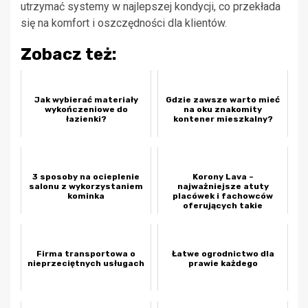
utrzymać systemy w najlepszej kondycji, co przekłada
się na komfort i oszczędności dla klientów.
Zobacz też:
Jak wybierać materiały
Gdzie zawsze warto mieć
wykończeniowe do
na oku znakomity
łazienki?
kontener mieszkalny?
3 sposoby na ocieplenie
Korony Lava –
salonu z wykorzystaniem
najważniejsze atuty
kominka
placówek i fachowców
oferujących takie
rozwiązania
Firma transportowa o
Łatwe ogrodnictwo dla
nieprzeciętnych usługach
prawie każdego