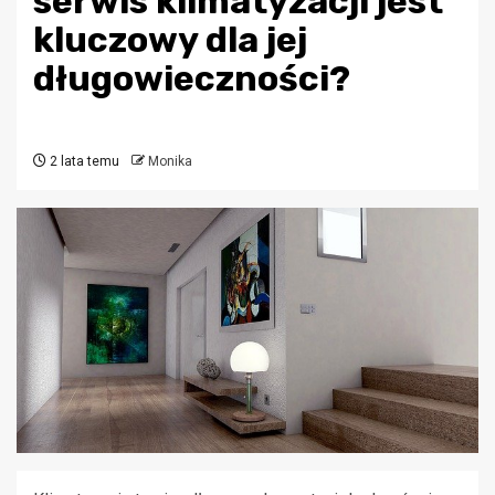
serwis klimatyzacji jest
kluczowy dla jej
długowieczności?
2 lata temu
Monika