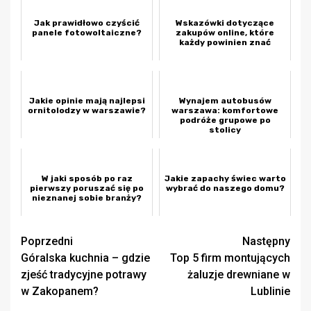
Jak prawidłowo czyścić
Wskazówki dotyczące
panele fotowoltaiczne?
zakupów online, które
każdy powinien znać
Jakie opinie mają najlepsi
Wynajem autobusów
ornitolodzy w warszawie?
warszawa: komfortowe
podróże grupowe po
stolicy
W jaki sposób po raz
Jakie zapachy świec warto
pierwszy poruszać się po
wybrać do naszego domu?
nieznanej sobie branży?
Zobacz
Poprzedni
Następny
Góralska kuchnia – gdzie
Top 5 firm montujących
wpisy
zjeść tradycyjne potrawy
żaluzje drewniane w
w Zakopanem?
Lublinie