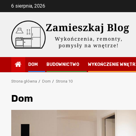
Przejdź
6 sierpnia, 2026
do
treści
DOM
BUDOWNICTWO
WYKOŃCZENIE WNĘTR
Strona główna
Dom
Strona 10
Dom