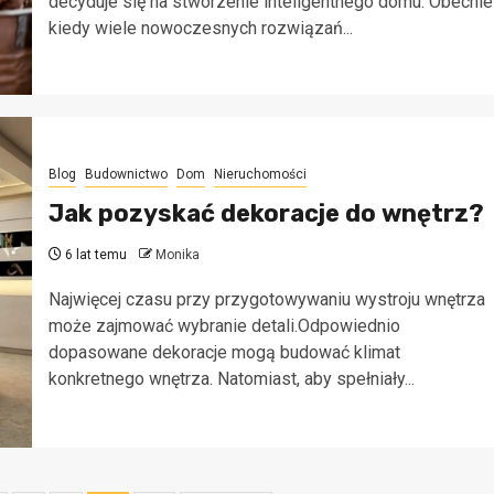
decyduje się na stworzenie inteligentnego domu. Obecnie
kiedy wiele nowoczesnych rozwiązań...
Blog
Budownictwo
Dom
Nieruchomości
Jak pozyskać dekoracje do wnętrz?
6 lat temu
Monika
Najwięcej czasu przy przygotowywaniu wystroju wnętrza
może zajmować wybranie detali.Odpowiednio
dopasowane dekoracje mogą budować klimat
konkretnego wnętrza. Natomiast, aby spełniały...