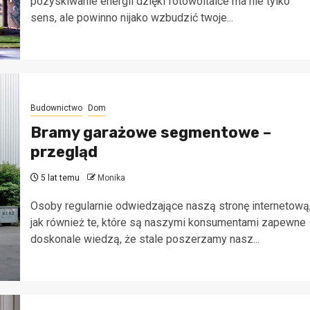
pozyskiwanie energii dzięki fotowoltaice ma nie tylko
sens, ale powinno nijako wzbudzić twoje...
Budownictwo
Dom
Bramy garażowe segmentowe –
przegląd
5 lat temu
Monika
Blog
Osoby regularnie odwiedzające naszą stronę internetową
Jak 
jak również te, które są naszymi konsumentami zapewne
i flo
doskonale wiedzą, że stale poszerzamy nasz...
zarz
ubez
3 dni