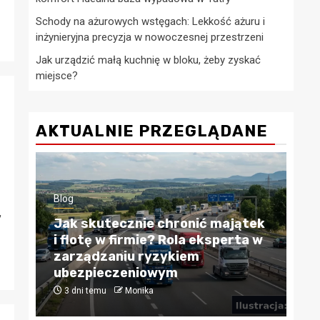
Schody na ażurowych wstęgach: Lekkość ażuru i
inżynieryjna precyzja w nowoczesnej przestrzeni
Jak urządzić małą kuchnię w bloku, żeby zyskać
miejsce?
AKTUALNIE PRZEGLĄDANE
,
Blog
skutecznie chronić majątek
tę w firmie? Rola eksperta w
Kredyty hipote
ądzaniu ryzykiem
Przewodnik po
pieczeniowym
finansowaniu n
 temu
Monika
4 tygodnie temu
M