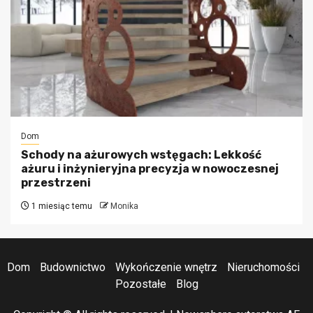
Dom
Schody na ażurowych wstęgach: Lekkość
ażuru i inżynieryjna precyzja w nowoczesnej
przestrzeni
1 miesiąc temu
Monika
Dom
Budownictwo
Wykończenie wnętrz
Nieruchomości
Pozostałe
Blog