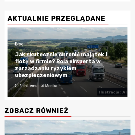
AKTUALNIE PRZEGLĄDANE
Blog
onić majątek i
a eksperta w
Kredyty hipoteczne w Kr
iem
Przewodnik po bezpiecz
finansowaniu nieruchomo
4 tygodnie temu
Monika
ZOBACZ RÓWNIEŻ