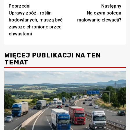
Zobacz
Poprzedni
Następny
Uprawy zbóż i roślin
Na czym polega
wpisy
hodowlanych, muszą być
malowanie elewacji?
zawsze chronione przed
chwastami
WIĘCEJ PUBLIKACJI NA TEN
TEMAT