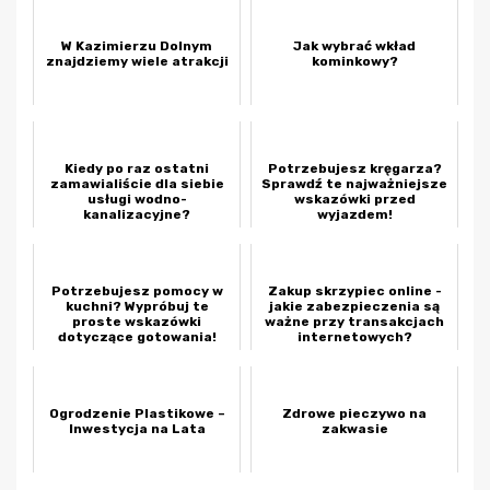
W Kazimierzu Dolnym
Jak wybrać wkład
znajdziemy wiele atrakcji
kominkowy?
Kiedy po raz ostatni
Potrzebujesz kręgarza?
zamawialiście dla siebie
Sprawdź te najważniejsze
usługi wodno-
wskazówki przed
kanalizacyjne?
wyjazdem!
Potrzebujesz pomocy w
Zakup skrzypiec online -
kuchni? Wypróbuj te
jakie zabezpieczenia są
proste wskazówki
ważne przy transakcjach
dotyczące gotowania!
internetowych?
Ogrodzenie Plastikowe –
Zdrowe pieczywo na
Inwestycja na Lata
zakwasie