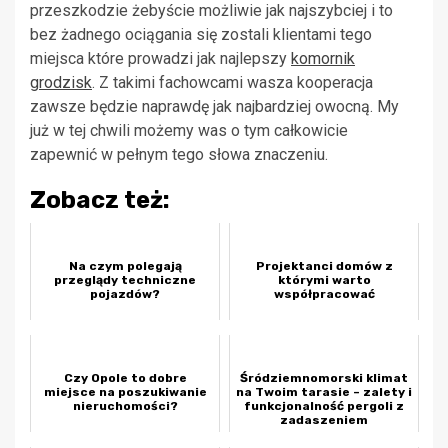
przeszkodzie żebyście możliwie jak najszybciej i to
bez żadnego ociągania się zostali klientami tego
miejsca które prowadzi jak najlepszy
komornik
grodzisk
. Z takimi fachowcami wasza kooperacja
zawsze będzie naprawdę jak najbardziej owocną. My
już w tej chwili możemy was o tym całkowicie
zapewnić w pełnym tego słowa znaczeniu.
Zobacz też:
Na czym polegają
Projektanci domów z
przeglądy techniczne
którymi warto
pojazdów?
współpracować
Czy Opole to dobre
Śródziemnomorski klimat
miejsce na poszukiwanie
na Twoim tarasie – zalety i
nieruchomości?
funkcjonalność pergoli z
zadaszeniem
materiałowy...