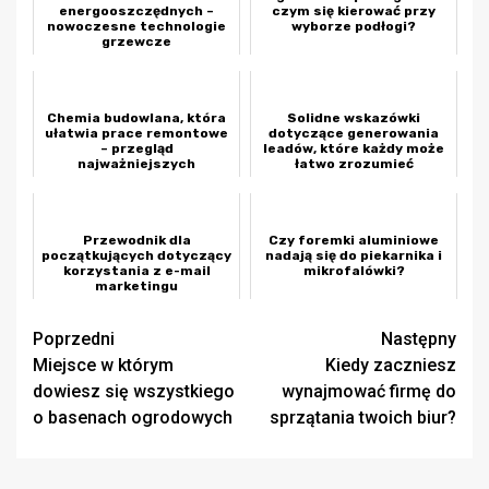
energooszczędnych –
czym się kierować przy
nowoczesne technologie
wyborze podłogi?
grzewcze
Chemia budowlana, która
Solidne wskazówki
ułatwia prace remontowe
dotyczące generowania
– przegląd
leadów, które każdy może
najważniejszych
łatwo zrozumieć
produktów
Przewodnik dla
Czy foremki aluminiowe
początkujących dotyczący
nadają się do piekarnika i
korzystania z e-mail
mikrofalówki?
marketingu
Zobacz
Poprzedni
Następny
Miejsce w którym
Kiedy zaczniesz
wpisy
dowiesz się wszystkiego
wynajmować firmę do
o basenach ogrodowych
sprzątania twoich biur?