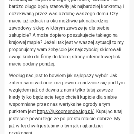
bardzo długo będą stanowiły jak najbardziej konkretną i
oczekiwaną przez was ozdobę waszego domu. Czy
macie już jednak na oku możliwie jak najbardziej
zawodowy sklep w którym zawsze je dla siebie
zakupicie? A może dopiero poszukujecie takiego na
krajowej mapie? Jeżeli tak jest w waszej sytuacji to my
proponujemy wam żebyście jak najszybciej skierowali
swoje kroki do firmy do której strony internetowej link
macie podany poniżej.
Według nas jest to bowiem jak najlepszy wybór. Jak
zatem sami widzicie i na pewno zgadzacie się pod tym
względem już od dawna z nami tylko tutaj zawsze
kiedy tylko będziecie tego chcieli kupicie dla siebie
wspomniane przez nas wertykalne ogrody a tym
punktem jest
https://jukogreendesign.pl/
. Kupując tutaj
jesteście pewni tego że po prostu robicie dobrze. My
już w tej chwili jesteśmy o tym jak najbardziej
przekonani.