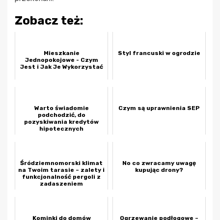
Zobacz też:
Mieszkanie
Styl francuski w ogrodzie
Jednopokojowe - Czym
Jest i Jak Je Wykorzystać
Warto świadomie
Czym są uprawnienia SEP
podchodzić, do
pozyskiwania kredytów
hipotecznych
Śródziemnomorski klimat
No co zwracamy uwagę
na Twoim tarasie – zalety i
kupując drony?
funkcjonalność pergoli z
zadaszeniem
materiałowy...
Kominki do domów
Ogrzewanie podłogowe –