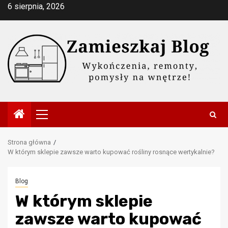
Przejdź
6 sierpnia, 2026
do
treści
Menu
główne
Strona główna
W którym sklepie zawsze warto kupować rośliny rosnące wertykalnie?
Blog
W którym sklepie
zawsze warto kupować