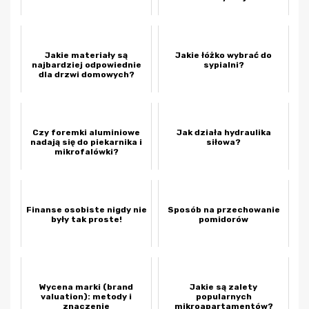
Jakie materiały są
Jakie łóżko wybrać do
najbardziej odpowiednie
sypialni?
dla drzwi domowych?
Czy foremki aluminiowe
Jak działa hydraulika
nadają się do piekarnika i
siłowa?
mikrofalówki?
Finanse osobiste nigdy nie
Sposób na przechowanie
były tak proste!
pomidorów
Wycena marki (brand
Jakie są zalety
valuation): metody i
popularnych
znaczenie
mikroapartamentów?