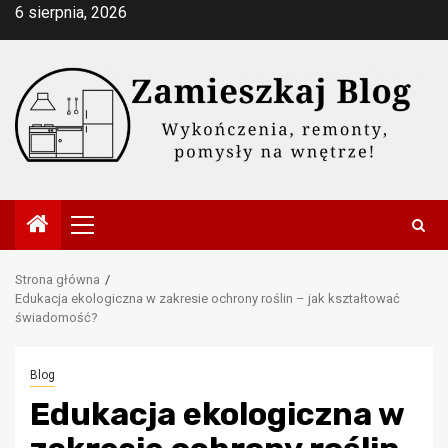
Przejdź
6 sierpnia, 2026
do
treści
Menu
główne
Strona główna
Edukacja ekologiczna w zakresie ochrony roślin – jak kształtować
świadomość?
Blog
Edukacja ekologiczna w