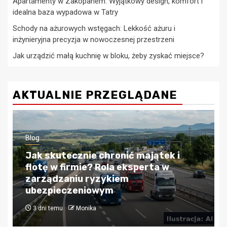
Apartamenty w Zakopanem: Wyjątkowy design, komfort i
idealna baza wypadowa w Tatry
Schody na ażurowych wstęgach: Lekkość ażuru i
inżynieryjna precyzja w nowoczesnej przestrzeni
Jak urządzić małą kuchnię w bloku, żeby zyskać miejsce?
AKTUALNIE PRZEGLĄDANE
Blog
Kredyty hipoteczne w Krakowie:
Przewodnik po bezpiecznym
finansowaniu nieruchomości
4 tygodnie temu
Monika