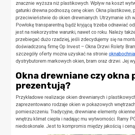
znacznie wyższa niż plastikowych. Wpływ na koszt wytwo
gatunki drewna podnoszą cenę okien. Okna plastikowe, 
przeciwieństwie do okien drewnianych. Utrzymanie ich 
Powłokę transparentną bądź kryjącą trzeba odnawiać odp
jest na niekorzystne warunki, nawet co roku. Należy ta
przebiegać dużo rzadziej, jeśli zdecydujemy się na mo
doświadczoną firmę Op Invest – Okna Drzwi Rolety Bramy
szczegóły oferty można uzyskać na stronie
oknabochnia
dystrybutorem markowych okien, bram oraz drzwi. Jej wyb
Okna drewniane czy okna p
prezentują?
Przykładowe realizacje okien drewnianych i plastikowy
zaprezentowano rodzaje okien w pokazowych wnętrzach. 
pomieszczeniu. Tradycyjne, drewniane elementy okienne
wnętrzu klimat ciepła i nadając mu wytworności. Ramy P
niedoskonale. Jest to kompromis między jakością i cen