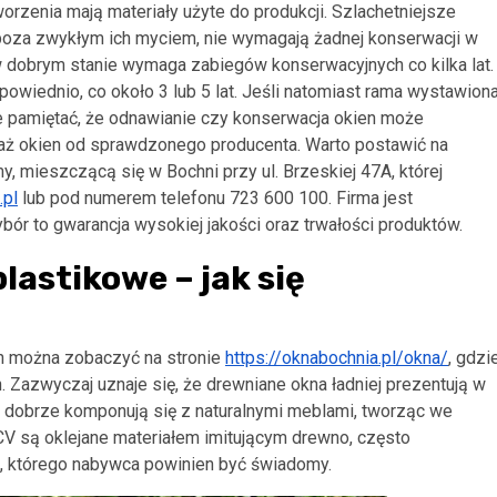
rzenia mają materiały użyte do produkcji. Szlachetniejsze
poza zwykłym ich myciem, nie wymagają żadnej konserwacji w
w dobrym stanie wymaga zabiegów konserwacyjnych co kilka lat.
owiednio, co około 3 lub 5 lat. Jeśli natomiast rama wystawion
kże pamiętać, że odnawianie czy konserwacja okien może
ntaż okien od sprawdzonego producenta. Warto postawić na
, mieszczącą się w Bochni przy ul. Brzeskiej 47A, której
.pl
lub pod numerem telefonu 723 600 100. Firma jest
ór to gwarancja wysokiej jakości oraz trwałości produktów.
lastikowe – jak się
ch można zobaczyć na stronie
https://oknabochnia.pl/okna/
, gdzi
Zazwyczaj uznaje się, że drewniane okna ładniej prezentują w
 dobrze komponują się z naturalnymi meblami, tworząc we
CV są oklejane materiałem imitującym drewno, często
ą, którego nabywca powinien być świadomy.