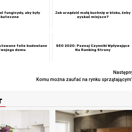
ć fungicydy, aby były
Jak urządzić małą kuchnię w bloku, żeby
skuteczne
zyskać miejsce?
estowane folie budowlane
SEO 2020: Poznaj Czynniki Wpływające
Twojego domu
Na Ranking Strony
Następn
Komu można zaufać na rynku sprzątającym
T