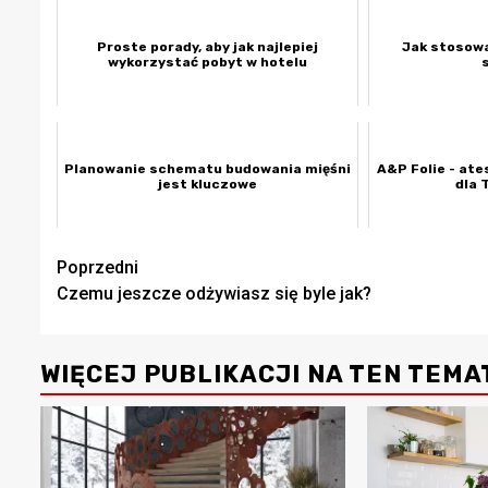
Proste porady, aby jak najlepiej
Jak stosowa
wykorzystać pobyt w hotelu
Planowanie schematu budowania mięśni
A&P Folie - at
jest kluczowe
dla 
Zobacz
Poprzedni
Czemu jeszcze odżywiasz się byle jak?
wpisy
WIĘCEJ PUBLIKACJI NA TEN TEMA