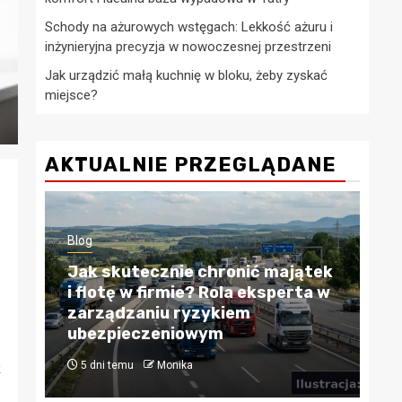
Schody na ażurowych wstęgach: Lekkość ażuru i
inżynieryjna precyzja w nowoczesnej przestrzeni
Jak urządzić małą kuchnię w bloku, żeby zyskać
miejsce?
AKTUALNIE PRZEGLĄDANE
Blog
Blo
Jak skutecznie chronić majątek
i flotę w firmie? Rola eksperta w
Kr
zarządzaniu ryzykiem
Pr
ubezpieczeniowym
fi
5 dni temu
Monika
4
ż