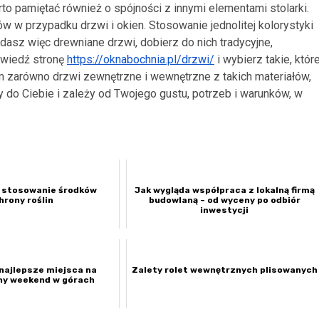
to pamiętać również o spójności z innymi elementami stolarki.
w w przypadku drzwi i okien. Stosowanie jednolitej kolorystyki
dasz więc drewniane drzwi, dobierz do nich tradycyjne,
odwiedź stronę
https://oknabochnia.pl/drzwi/
i wybierz takie, któr
m zarówno drzwi zewnętrzne i wewnętrzne z takich materiałów,
ży do Ciebie i zależy od Twojego gustu, potrzeb i warunków, w
 stosowanie środków
Jak wygląda współpraca z lokalną firmą
hrony roślin
budowlaną – od wyceny po odbiór
inwestycji
najlepsze miejsca na
Zalety rolet wewnętrznych plisowanych
y weekend w górach