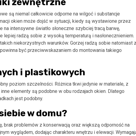
iki zewnętrzne
owe są niemal całkowicie odporne na wilgoć i substancje
rmacji okien może dojść w sytuacji, kiedy są wystawione przez
e na intensywne światło słoneczne szybciej tracą barwę,
ne lepiej radzą sobie z wysoką temperaturą i nasłonecznieniem.
takich niekorzystnych warunków. Gorzej radzą sobie natomiast 
ci powinna być przeciwwskazaniem do montowania takiego
ych i plastikowych
bny poziom szczelności. Różnica tkwi jedynie w materiale, z
 inne elementy są podobne w obu rodzajach okien. Dlatego
padkach jest podobny.
siebie w domu?
nę, brak problemów z konserwacją oraz większą odporność na
yjnym wyglądem, dodając charakteru wnętrzu i elewacji. Wymagaj