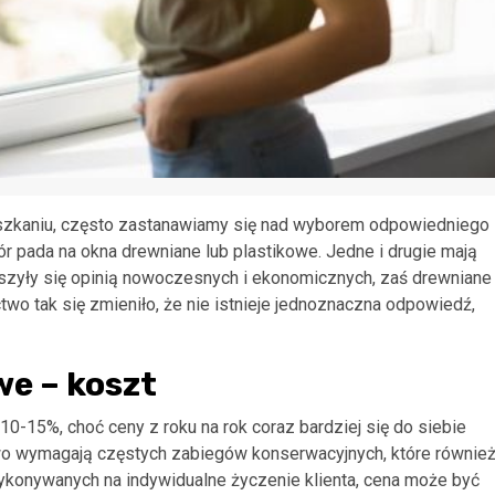
szkaniu, często zastanawiamy się nad wyborem odpowiedniego
r pada na okna drewniane lub plastikowe. Jedne i drugie mają
szyły się opinią nowoczesnych i ekonomicznych, zaś drewniane
two tak się zmieniło, że nie istnieje jednoznaczna odpowiedź,
we – koszt
0-15%, choć ceny z roku na rok coraz bardziej się do siebie
owo wymagają częstych zabiegów konserwacyjnych, które równie
ykonywanych na indywidualne życzenie klienta, cena może być