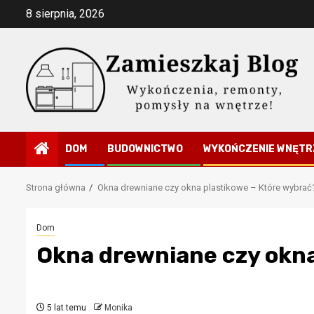
Przejdź
8 sierpnia, 2026
do
treści
DOM
BUDOWNICTWO
WYKOŃCZENIE WNĘTR
Strona główna
Okna drewniane czy okna plastikowe – Które wybrać
Dom
Okna drewniane czy okna
5 lat temu
Monika