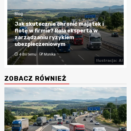
Blog
Kredyty hipoteczne w Krakowie:
Przewodnik po bezpiecznym
finansowaniu nieruchomości
4 tygodnie temu
Monika
ZOBACZ RÓWNIEŻ