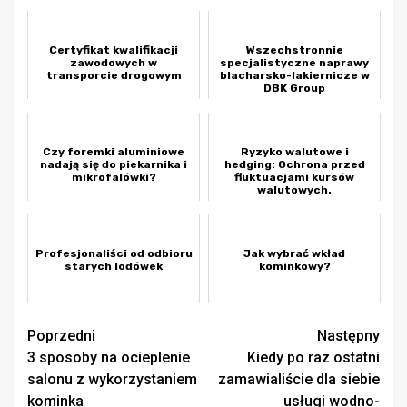
Certyfikat kwalifikacji
Wszechstronnie
zawodowych w
specjalistyczne naprawy
transporcie drogowym
blacharsko-lakiernicze w
DBK Group
Czy foremki aluminiowe
Ryzyko walutowe i
nadają się do piekarnika i
hedging: Ochrona przed
mikrofalówki?
fluktuacjami kursów
walutowych.
Profesjonaliści od odbioru
Jak wybrać wkład
starych lodówek
kominkowy?
Zobacz
Poprzedni
Następny
3 sposoby na ocieplenie
Kiedy po raz ostatni
wpisy
salonu z wykorzystaniem
zamawialiście dla siebie
kominka
usługi wodno-